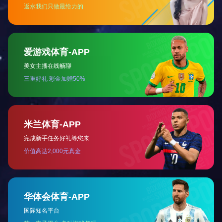
福州仓山金街
福州万达广场
广州碧桂园
云南某精装别墅群大面
基彩防落界面剂